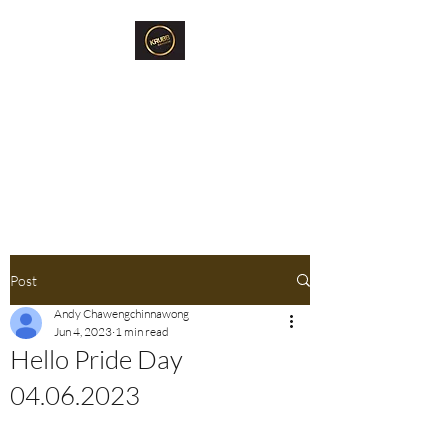
Krubb Bangkok
Social Club & Sauna
Exclusive Men's Only Sento,
Sauna & Fun Community Space.
Post
Andy Chawengchinnawong
Jun 4, 2023
1 min read
Hello Pride Day
04.06.2023