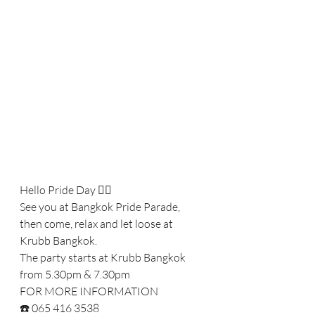
Hello Pride Day 🏳️‍🌈 
See you at Bangkok Pride Parade, 
then come, relax and let loose at 
Krubb Bangkok. 
The party starts at Krubb Bangkok 
from 5.30pm & 7.30pm 
FOR MORE INFORMATION 
☎️ 065 416 3538