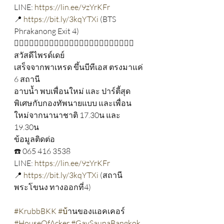
LINE: 
https://lin.ee/9zYrKFr
📍 
https://bit.ly/3kqYTXi
 (BTS 
Phrakanong Exit 4) 
🏳️‍🌈🏳️‍🌈🏳️‍🌈🏳️‍🌈🏳️‍🌈🏳️‍🌈🏳️‍🌈🏳️‍🌈🏳️‍🌈🏳️‍🌈🏳️‍🌈🏳️‍🌈
สวัสดีไพรด์เดย์ 
เสร็จจากพาเหรด ขึ้นบีทีเอส ตรงมาแค่ 
6 สถานี 
อาบน้ำ พบเพื่อนใหม่ และ ปาร์ตี้สุด
พิเศษกับกองทัพนายแบบ และเพื่อน
ใหม่จากนานาชาติ 17.30น และ 
19.30น 
ข้อมูลติดต่อ
☎️ 065 416 3538
LINE: 
https://lin.ee/9zYrKFr
📍 
https://bit.ly/3kqYTXi
 (สถานี
พระโขนง ทางออกที่4) 
#KrubbBKK
#บ
้านของแอคเคอร์ 
#HouseOfAcker
#GaySaunaBangkok