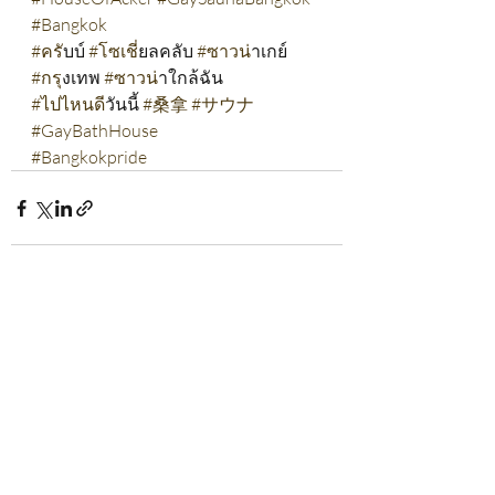
#Bangkok
#คร
ับบ์ 
#โซเช
ี่ยลคลับ 
#ซาวน
่าเกย์ 
#กร
ุงเทพ 
#ซาวน
่าใกล้ฉัน 
#ไปไหนด
ีวันนี้ 
#桑拿
#サウナ
#GayBathHouse
#Bangkokpride
Recent Posts
See All