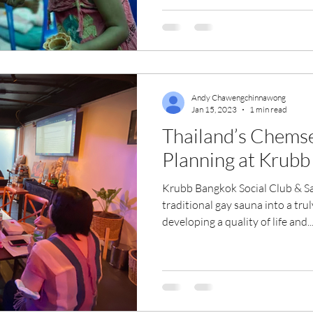
Andy Chawengchinnawong
Jan 15, 2023
1 min read
Thailand’s Chemse
Planning at Krub
Krubb Bangkok Social Club & Sa
traditional gay sauna into a tr
developing a quality of life and..