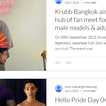
Oct 2, 2023
1 min read
Krubb Bangkok aim
hub of fan meet fo
male models & adu
On 30th September 2023, Kru
legendary Japanese Yuki Sorci a
our club. The event was...
Andy Chawengchinnawong
Jun 4, 2023
1 min read
Hello Pride Day 