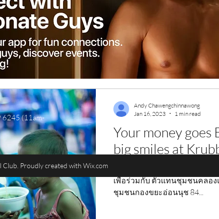
นักมวย...
Andy Chawengchinnawong
Jan 16, 2023
1 min read
9 6245 (11am-
Your money goes E
big smiles at Kru
 Club. Proudly created with Wix.com
14.01.2566 ครับบ์ นำรายได้บ
เพื่อร่วมกับ ตัวแทนชุมชนคลอง
ชุมชนกองขยะอ่อนนุช 84...