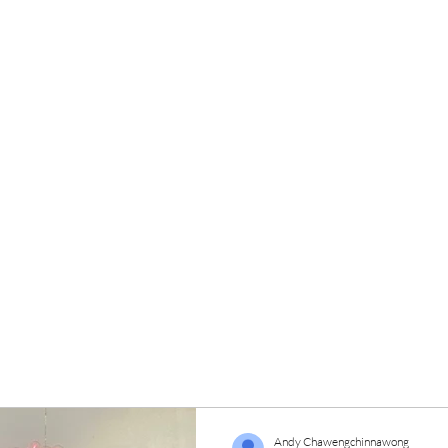
cial Club & Sauna
na & Fun Community Space.
Andy Chawengchinnawong