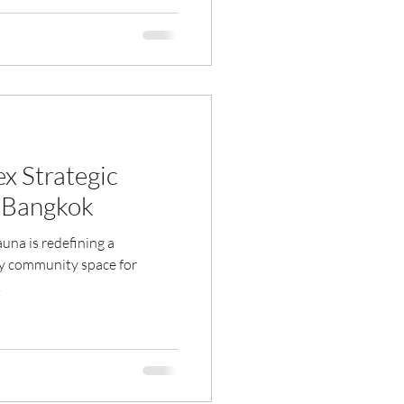
x Strategic
b Bangkok
una is redefining a
uly community space for
.