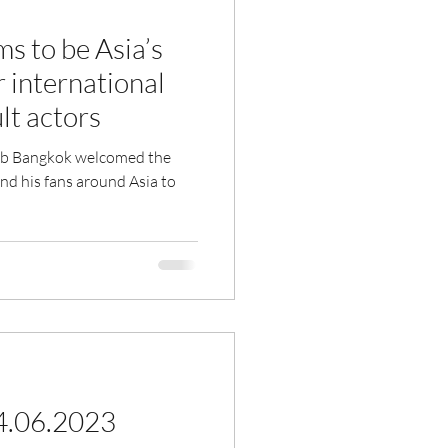
s to be Asia’s
r international
lt actors
bb Bangkok welcomed the
nd his fans around Asia to
04.06.2023