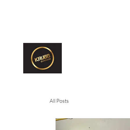
krubb.bangkok@gmail.com
065 416 3538 (2pm-12am)
Krubb Bangkok So
Exclusive Men's Only Sento, Sau
All Posts