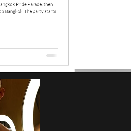
t Bangkok Pride Parade, then
ubb Bangkok. The party starts
New Year 2023 in
 men!
e Group Action : Bad Bunny