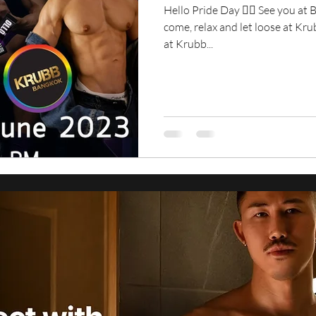
Hello Pride Day 🏳️‍🌈 See you a
come, relax and let loose at Kr
at Krubb...
Andy Chawengchinnawong
Jan 18, 2023
1 min read
Celebrate Lunar 
Bangkok with hot
ฉลองตรุษจีน สุดมันส์ กับ Doubl
Lunar New Year พบกับ 6 นายแบบสุด Exclusive และกองทัพ