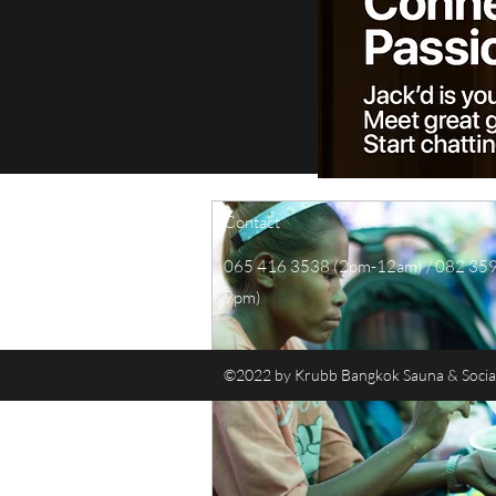
Contact
065 416 3538 (2pm-12am) / 082 35
9pm)
©2022 by Krubb Bangkok Sauna & Social