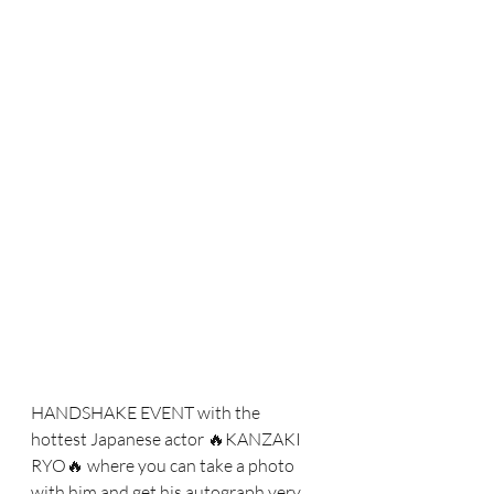
HANDSHAKE EVENT with the 
hottest Japanese actor 🔥KANZAKI 
RYO🔥 where you can take a photo 
with him and get his autograph very 