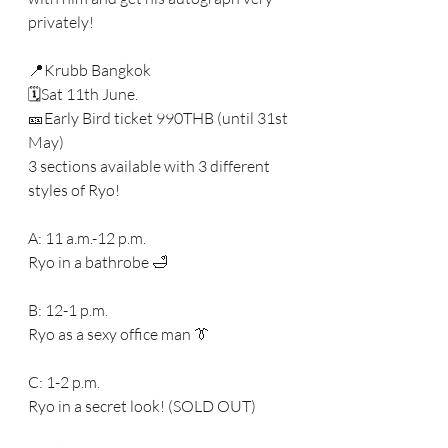
privately! 
📍Krubb Bangkok
🗓Sat 11th June.
🎫Early Bird ticket 990THB (until 31st 
May)
3 sections available with 3 different 
styles of Ryo! 
A: 11 a.m.-12 p.m.
Ryo in a bathrobe 🛁
B: 12-1 p.m. 
Ryo as a sexy office man 👔
C: 1-2 p.m.
Ryo in a secret look! (SOLD OUT) 