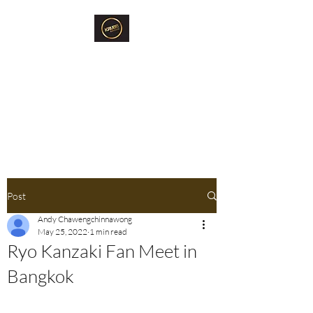
Krubb Bangkok
Social Club & Sauna
Exclusive Men's Only Sento,
Sauna & Fun Community Space.
Post
Andy Chawengchinnawong
May 25, 2022
1 min read
Ryo Kanzaki Fan Meet in
Bangkok