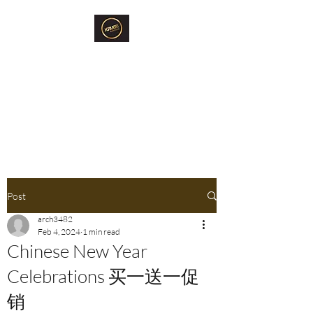
Krubb Bangkok
Social Club & Sauna
Exclusive Men's Only Sento,
Sauna & Fun Community Space.
Post
arch3482
Feb 4, 2024
1 min read
Chinese New Year
Celebrations 买一送一促
销